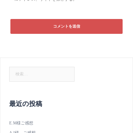
検
索:
最近の投稿
E.M様ご感想
A.I様 ご感想