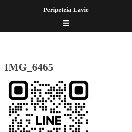
コ
Peripeteia Lavie
ン
テ
ト
ン
グ
ツ
ル
へ
メ
ス
ニ
キ
ュ
ッ
ー
IMG_6465
プ